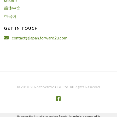
简体中文
한국어
GET IN TOUCH
contact@japan.forward2u.com
© 2010-2026 forward2u Co. Ltd. All Rights Reserved.
We use cookies to provide our services. By using this website, you agree to this.