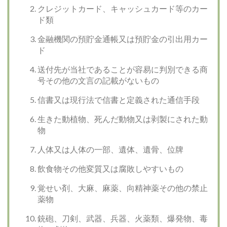
クレジットカード、キャッシュカード等のカー
ド類
金融機関の預貯金通帳又は預貯金の引出用カー
ド
送付先が当社であることが容易に判別できる商
号その他の文言の記載がないもの
信書又は現行法で信書と定義された通信手段
生きた動植物、死んだ動物又は剥製にされた動
物
人体又は人体の一部、遺体、遺骨、位牌
飲食物その他変質又は腐敗しやすいもの
覚せい剤、大麻、麻薬、向精神薬その他の禁止
薬物
銃砲、刀剣、武器、兵器、火薬類、爆発物、毒